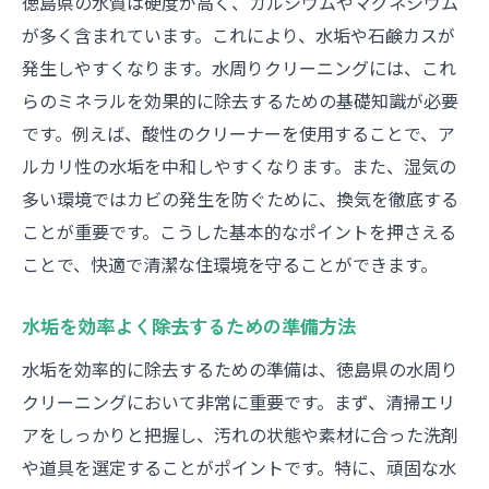
徳島県の水質は硬度が高く、カルシウムやマグネシウム
専門家の視点から見る頑固な水アカの除去
が多く含まれています。これにより、水垢や石鹸カスが
効果的なクリーニング計画の立て方
発生しやすくなります。水周りクリーニングには、これ
専門家が選ぶ必見のクリーニングアイテム
らのミネラルを効果的に除去するための基礎知識が必要
水回りクリーニングでよくあるミスとその
です。例えば、酸性のクリーナーを使用することで、ア
対策
ルカリ性の水垢を中和しやすくなります。また、湿気の
専門家のアドバイスで快適な住環境を実現
多い環境ではカビの発生を防ぐために、換気を徹底する
頑固な水アカを撃退徳島県での水周りクリーニ
ことが重要です。こうした基本的なポイントを押さえる
ングテクニック
ことで、快適で清潔な住環境を守ることができます。
頑固な水アカに効果的な洗剤とその使い方
徳島県での水アカ状態に合ったクリーニン
水垢を効率よく除去するための準備方法
グ方法
水垢を効率的に除去するための準備は、徳島県の水周り
カビと水アカを同時に除去するテクニック
クリーニングにおいて非常に重要です。まず、清掃エリ
アをしっかりと把握し、汚れの状態や素材に合った洗剤
頑固な水アカを諦めずに除去するための工
や道具を選定することがポイントです。特に、頑固な水
夫