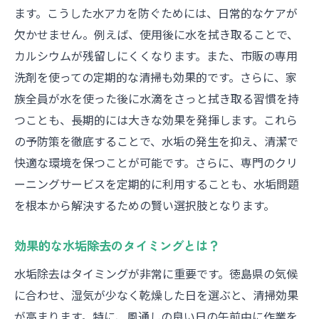
ます。こうした水アカを防ぐためには、日常的なケアが
リーニング術
欠かせません。例えば、使用後に水を拭き取ることで、
プロが教える短時間での水垢除去法
カルシウムが残留しにくくなります。また、市販の専用
水垢除去の効果を最大化する方法
洗剤を使っての定期的な清掃も効果的です。さらに、家
徳島県の家庭で簡単にできるプロの技
族全員が水を使った後に水滴をさっと拭き取る習慣を持
水垢除去における重要なステップとは
つことも、長期的には大きな効果を発揮します。これら
効果的なクリーニングで省エネ生活を実現
の予防策を徹底することで、水垢の発生を抑え、清潔で
プロの知識を活かした持続可能なクリーニ
快適な環境を保つことが可能です。さらに、専門のクリ
ング
ーニングサービスを定期的に利用することも、水垢問題
を根本から解決するための賢い選択肢となります。
徳島県における水周りクリーニングの実用的な
コツ
効果的な水垢除去のタイミングとは？
日常から始める水垢予防のコツ
水垢除去はタイミングが非常に重要です。徳島県の気候
水周りの快適さを保つ日々の習慣
に合わせ、湿気が少なく乾燥した日を選ぶと、清掃効果
徳島県の家族向け簡単クリーニングガイド
が高まります。特に、風通しの良い日の午前中に作業を