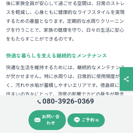
後に家族全員が安心して過ごせる空間は、日常のストレ
スを軽減し、心身ともに健康的なライフスタイルを実現
するための基盤となります。定期的な水周りクリーニン
グを行うことで、家族の健康を守り、日々の生活に安心
をもたらすことができるのです。
快適な暮らしを支える継続的なメンテナンス
快適な生活を維持するためには、継続的なメンテナンス
が欠かせません。特に水周りは、日常的に使用頻度が高
く、汚れや水垢が蓄積しやすいエリアです。徳島県にお
住まいの方々にとって、湿度の影響でカビの発生が懸念
080-3926-0369
されるため、定期的なクリーニングが推奨されます。KRO
スイーパーでは、プロの技術を駆使した水周りクリーニ
お問い合
ングを提供し、継続的なメンテナンスによって快適な住
ご予約
わせ
環境をサポートします。適切な頻度での掃除により、居