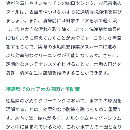
垢が付着しやすいキッチンの蛇口やシンク、お風呂場の
プロも驚く家庭でできる水アカ除去術
タイルは、表面を傷つけないように適切な洗浄剤を選び
水アカ再発を防ぐためのメンテナンス法
ましょう。また、清掃前には対象エリアを水で軽く流
徳島県の水周りクリーニングで快適な暮らしを
し、埃や大きな汚れを取り除くことで、洗浄剤が効果的
手に入れる方法
に働くように整えておくことが大切です。こうした準備
水周りクリーニングがもたらす暮らしの変
をすることで、実際の水垢除去作業がスムーズに進み、
化
より効率的なクリーニングが可能になります。さらに、
清潔な水回りが健康に与える影響
定期的なメンテナンスを心掛けることで、水垢の再発を
徳島県の家庭で実践する快適ライフのヒン
防ぎ、清潔な生活空間を維持することができます。
ト
クリーニングによる環境改善とその効果
徳島県での水アカの原因と予防策
水周りクリーニングで得られる家族の安心
徳島県の水周りクリーニングにおいて、水アカの原因を
理解することは、効果的な予防策を講じるために重要で
快適な暮らしを支える継続的なメンテナン
す。県内では、硬水が多く、カルシウムやマグネシウム
ス
が水中に含まれているため、これが水アカの一因となり
水垢除去のプロが教える徳島県での効果的なク