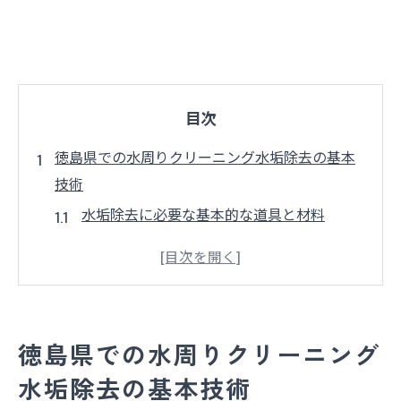
目次
徳島県での水周りクリーニング水垢除去の基本
技術
水垢除去に必要な基本的な道具と材料
水回りクリーニングの基礎知識：徳島県特
有の環境に対応
水垢を効率よく除去するための準備方法
徳島県での水アカの原因と予防策
徳島県での水周りクリーニング
効果的な水垢除去のタイミングとは？
水垢除去の基本技術
水周りクリーニングプロのアプローチ