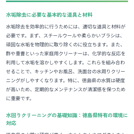
プロの技術で叶える徳島県の水アカ除去法
水垢除去に必要な基本的な道具と材料
プロが教える徳島県の水アカ除去のポイン
水垢除去を効率的に行うためには、適切な道具と材料が
ト
必要です。まず、スチールウールや柔らかいブラシは、
専門家が使用するクリーニングテクニック
頑固な水垢を物理的に取り除くのに役立ちます。また、
プロの技術がもたらす水回りの美しさ
酢や重曹といった家庭用クリーナーは、化学的な反応を
徳島県で定評のある水アカ除去サービス
利用して水垢を溶かしやすくします。これらを組み合わ
プロフェッショナルならではのエコな除去
せることで、キッチンやお風呂、洗面台の水周りクリー
法
ニングがしやすくなります。特に、徳島県の水質は硬度
技術者が推奨するクリーニング頻度
が高いため、定期的なメンテナンスが清潔感を保つため
徳島県の専門家が解説水周りクリーニングの極
に重要です。
意
徳島県の気候に適した水周りのメンテナン
水回りクリーニングの基礎知識：徳島県特有の環境に
対応
ス