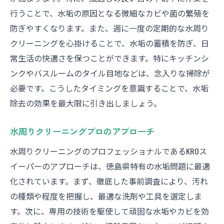
効率的に水垢を除去するためのスケジュー
行うことで、水垢の原因となる微細なカビや菌の繁殖を
ル
防ぎやすくなります。また、週に一度の定期的な水周り
クリーニングを楽しくするアイディア
クリーニングを心掛けることで、水垢の蓄積を防ぎ、日
実用的で手軽なクリーニングアイテムの紹
常生活の快適さを保つことができます。特にキッチンシ
介
ンクやバスルームのタイル目地などは、念入りな掃除が
専門家が語る徳島県の水アカ除去成功の秘訣
必要です。こうしたタイミングを意識することで、水垢
専門家が推奨する水アカ除去ステップ
除去の効果を最大限に引き出しましょう。
徳島県で成功するクリーニングのカギ
水周りクリーニングプロのアプローチ
水アカ除去の成功例とその背景
水周りクリーニングのプロフェッショナルであるKROス
プロのアドバイスで失敗しない方法
イーパーのアプローチは、徳島県特有の水垢問題に最適
水周りの状態を見極める専門家の視点
化されています。まず、徹底した事前調査により、汚れ
成功を導くための水アカ除去の心得
の種類や程度を把握し、最適な洗剤や工具を選定しま
す。次に、専用の技術を駆使して頑固な水垢やカビを効