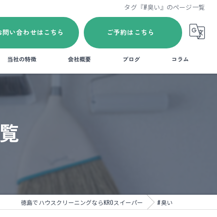
タグ『#臭い』のページ一覧
お問い合わせはこちら
ご予約はこちら
当社の特徴
会社概要
ブログ
コラム
エアコン
玄関
一覧
水回り
換気扇
藍住町のハウスクリーニング
徳島でハウスクリーニングならKROスイーパー
#臭い