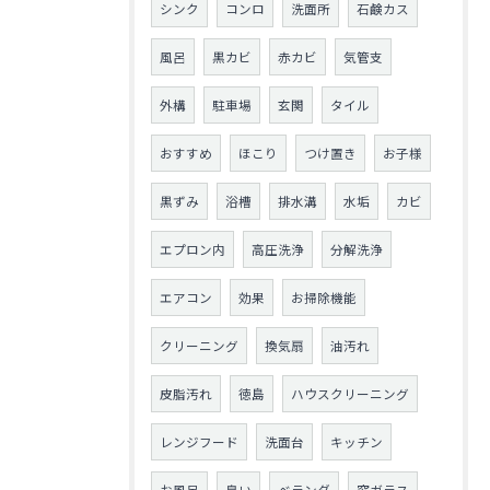
シンク
コンロ
洗面所
石鹸カス
風呂
黒カビ
赤カビ
気管支
外構
駐車場
玄関
タイル
おすすめ
ほこり
つけ置き
お子様
黒ずみ
浴槽
排水溝
水垢
カビ
エプロン内
高圧洗浄
分解洗浄
エアコン
効果
お掃除機能
クリーニング
換気扇
油汚れ
皮脂汚れ
徳島
ハウスクリーニング
レンジフード
洗面台
キッチン
お風呂
臭い
ベランダ
窓ガラス