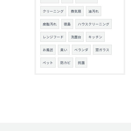
クリーニング
換気扇
油汚れ
皮脂汚れ
徳島
ハウスクリーニング
レンジフード
洗面台
キッチン
お風呂
臭い
ベランダ
窓ガラス
ペット
防カビ
抗菌