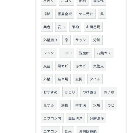
水周り
ホコリ
節約
電気代
掃除
徳島全域
ヤニ汚れ
県
業者
安い
予約
お風呂場
外構周り
窓
サッシ
分解
シンク
コンロ
洗面所
石鹸カス
風呂
黒カビ
赤カビ
気管支
外構
駐車場
玄関
タイル
おすすめ
ほこり
つけ置き
お子様
黒ずみ
浴槽
排水溝
水垢
カビ
エプロン内
高圧洗浄
分解洗浄
エアコン
効果
お掃除機能